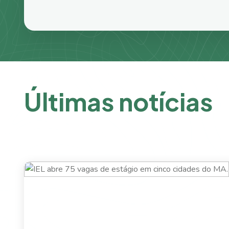
Ú
l
t
i
m
a
s
n
o
t
í
c
i
a
s