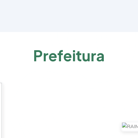
P
r
e
f
e
i
t
u
r
a