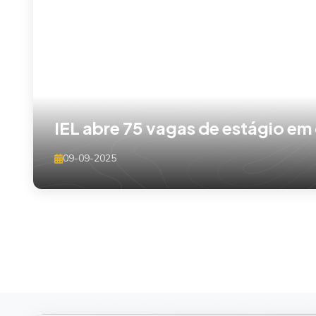
IEL abre 75 vagas de estágio em
09-09-2025