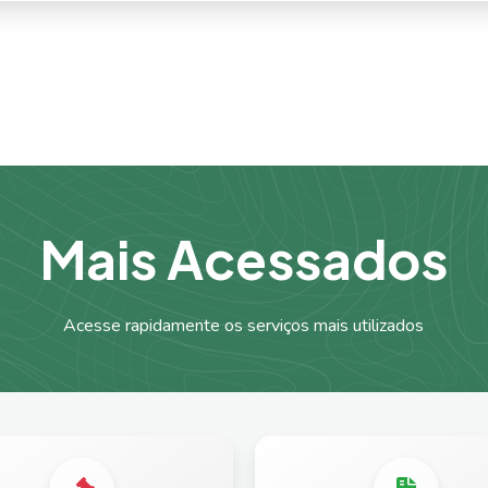
M
a
i
s
A
c
e
s
s
a
d
o
s
Acesse rapidamente os serviços mais utilizados