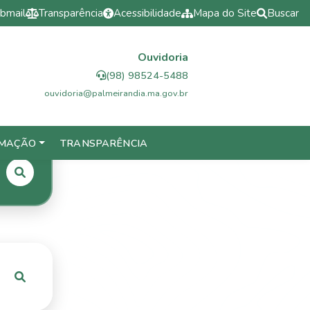
bmail
Transparência
Acessibilidade
Mapa do Site
Buscar
Ouvidoria
(98) 98524-5488
ouvidoria@palmeirandia.ma.gov.br
RMAÇÃO
TRANSPARÊNCIA