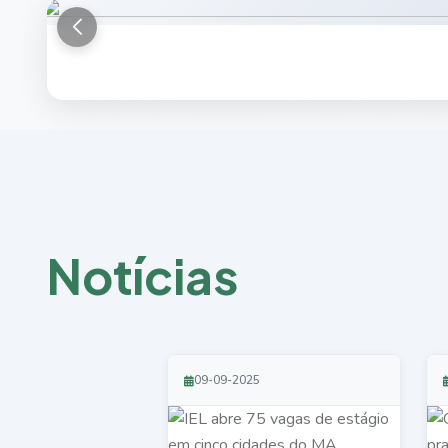
N
o
t
í
c
i
a
s
09-09-2025