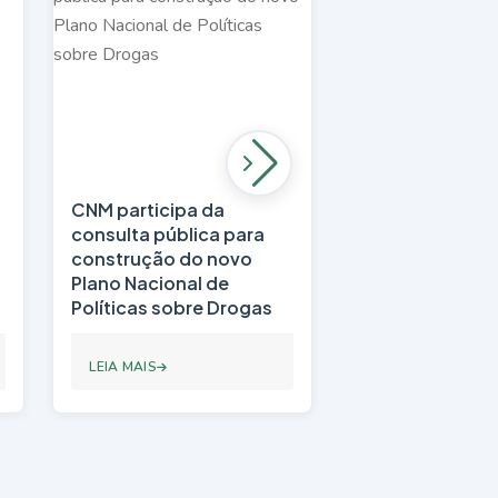
CNM participa da
Portos do Nord
a
consulta pública para
mantêm trajetó
construção do novo
crescimento e
Plano Nacional de
Políticas sobre Drogas
LEIA MAIS
LEIA MAIS